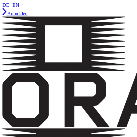
DE
|
EN
Anmelden