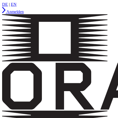
DE
|
EN
Anmelden