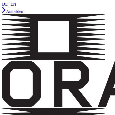
DE
|
EN
Anmelden