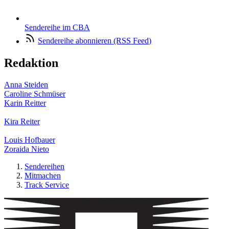
Sendereihe im CBA
Sendereihe abonnieren (RSS Feed)
Redaktion
Anna Steiden
Caroline Schmüser
Karin Reitter
Kira Reiter
Louis Hofbauer
Zoraida Nieto
Sendereihen
Mitmachen
Track Service