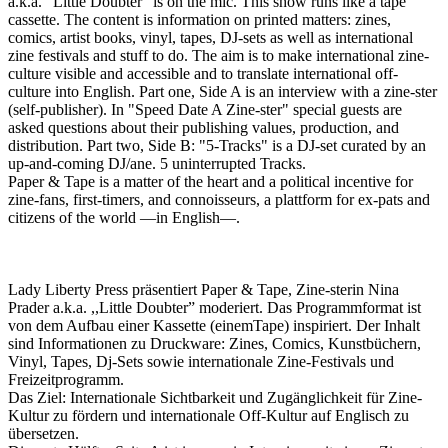
a.k.a. “Little Doubter” is on the mic. This show runs like a tape
cassette. The content is information on printed matters: zines,
comics, artist books, vinyl, tapes, DJ-sets as well as international
zine festivals and stuff to do. The aim is to make international zine-
culture visible and accessible and to translate international off-
culture into English. Part one, Side A is an interview with a zine-ster
(self-publisher). In "Speed Date A Zine-ster" special guests are
asked questions about their publishing values, production, and
distribution. Part two, Side B: "5-Tracks" is a DJ-set curated by an
up-and-coming DJ/ane. 5 uninterrupted Tracks.
Paper & Tape is a matter of the heart and a political incentive for
zine-fans, first-timers, and connoisseurs, a plattform for ex-pats and
citizens of the world —in English—.
Lady Liberty Press präsentiert Paper & Tape, Zine-sterin Nina
Prader a.k.a. ,,Little Doubter” moderiert. Das Programmformat ist
von dem Aufbau einer Kassette (einemTape) inspiriert. Der Inhalt
sind Informationen zu Druckware: Zines, Comics, Kunstbüchern,
Vinyl, Tapes, Dj-Sets sowie internationale Zine-Festivals und
Freizeitprogramm.
Das Ziel: Internationale Sichtbarkeit und Zugänglichkeit für Zine-
Kultur zu fördern und internationale Off-Kultur auf Englisch zu
übersetzen.