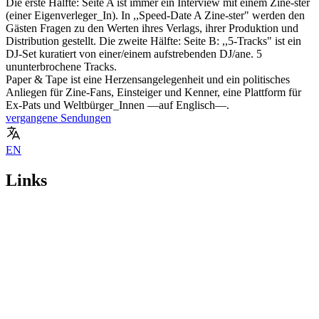
Die erste Hälfte: Seite A ist immer ein Interview mit einem Zine-ster
(einer Eigenverleger_In). In ,,Speed-Date A Zine-ster" werden den
Gästen Fragen zu den Werten ihres Verlags, ihrer Produktion und
Distribution gestellt. Die zweite Hälfte: Seite B: ,,5-Tracks" ist ein
DJ-Set kuratiert von einer/einem aufstrebenden DJ/ane. 5
ununterbrochene Tracks.
Paper & Tape ist eine Herzensangelegenheit und ein politisches
Anliegen für Zine-Fans, Einsteiger und Kenner, eine Plattform für
Ex-Pats und Weltbürger_Innen —auf Englisch—.
vergangene Sendungen
EN
Links