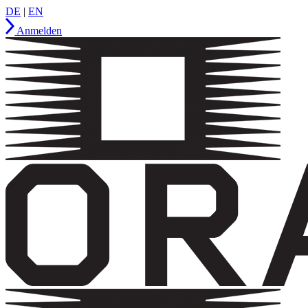
DE
|
EN
Anmelden