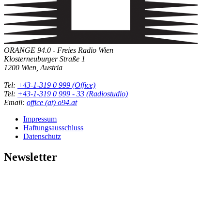
ORANGE 94.0 - Freies Radio Wien
Klosterneuburger Straße 1
1200 Wien, Austria
Tel:
+43-1-319 0 999 (Office)
Tel:
+43-1-319 0 999 - 33 (Radiostudio)
Email:
office (at) o94.at
Impressum
Haftungsausschluss
Datenschutz
Newsletter