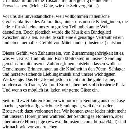
Urlaubsfahrt durch die Toskana mit drei geistig behinderten
Erwachsenen. (Meine Güte, wie die Zeit vergeht!...).
Vor uns die unverständliche, weil vollkommen italienische
Geräuschkulisse des Autoradios, hinter uns unsere Klient_innen, die
jede_r für sich eine uns zum großen Teil unbekannte Welt
darstellten. Doch plötzlich wurde die Musik ein Bindeglied
zwischen uns allen. Es stellte sich eine eigenartige Vertrautheit ein
und ein dauerhaftes Gefühl von Miteinander ("insieme") entstand.
Dieses Gefühl von Zuhausesein, von Zusammengehörigkeit ist es,
was wir, Ernst Tradinik und Ronald Strasser, in unserer Sendung
gemeinsam mit unseren Zuhörer_innen entstehen lassen wollen.
Gemeinsame Erinnerungen an die Kindheit in den 70ern, Schlager
und herzerweichende Lieblingsmusik sind unsere wichtigsten
Werkzeuge. Das Herz kennt jedoch nicht nur die gute Laune,
sondern auch Trauer, Wut und Zorn haben bei
radio insieme
Platz.
Und wenn es möglich ist, laden wir gerne Gäste ein.
Seit rund zwei Jahren können wir nur mehr Sendung aus der Dose
machen, sprich aufgezeichnete Sendungen, weil der uns der
Broterwerb dazu vedonnert hat. Wir können zwar leider nicht mehr
mit unseren Hörer_innen während der Sendung telefonieren, aber
über unsere Homepage (www.radioinsieme.com, http://o94.at) sind
wir nach wie vor zu erreichen.