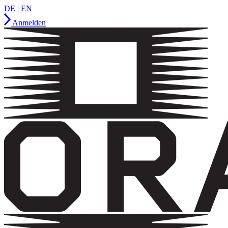
DE
|
EN
Anmelden